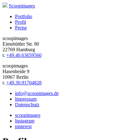
Scoopimages
Portfolio
Profil
Preise
scoopimages
Eimsbüttler Str. 90
22769 Hamburg
t.
+49.40.63659560
scoopimages
Hasenheide 9
10967 Berlin
t.
+49.30.91704828
info@scoopimages.de
Impressum
Datenschutz
scoopimages
Instagram
pinterest