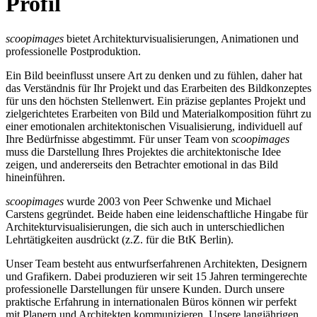
Profil
scoopimages
bietet Architekturvisualisierungen, Animationen und
professionelle Postproduktion.
Ein Bild beeinflusst unsere Art zu denken und zu fühlen, daher hat
das Verständnis für Ihr Projekt und das Erarbeiten des Bildkonzeptes
für uns den höchsten Stellenwert. Ein präzise geplantes Projekt und
zielgerichtetes Erarbeiten von Bild und Materialkomposition führt zu
einer emotionalen architektonischen Visualisierung, individuell auf
Ihre Bedürfnisse abgestimmt. Für unser Team von
scoopimages
muss die Darstellung Ihres Projektes die architektonische Idee
zeigen, und andererseits den Betrachter emotional in das Bild
hineinführen.
scoopimages
wurde 2003 von Peer Schwenke und Michael
Carstens gegründet. Beide haben eine leidenschaftliche Hingabe für
Architekturvisualisierungen, die sich auch in unterschiedlichen
Lehrtätigkeiten ausdrückt (z.Z. für die BtK Berlin).
Unser Team besteht aus entwurfserfahrenen Architekten, Designern
und Grafikern. Dabei produzieren wir seit 15 Jahren termingerechte
professionelle Darstellungen für unsere Kunden. Durch unsere
praktische Erfahrung in internationalen Büros können wir perfekt
mit Planern und Architekten kommunizieren. Unsere langjährigen